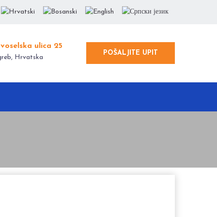
voselska ulica 25
POŠALJITE UPIT
reb, Hrvatska