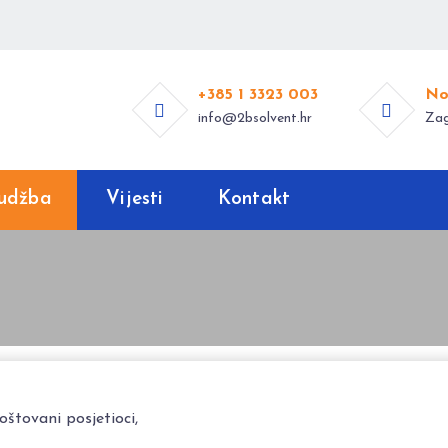
+385 1 3323 003
No
info@2bsolvent.hr
Zag
udžba
Vijesti
Kontakt
oštovani posjetioci,