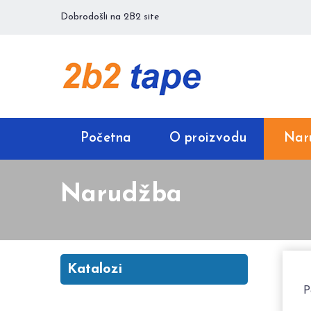
Dobrodošli na 2B2 site
Početna
O proizvodu
Nar
Narudžba
Katalozi
P